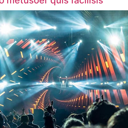
 metusoer quis facilisis