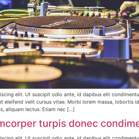
scing elit. Ut suscipit odio ante, id dapibus elit condimen
t eleifend velit cursus vitae. Morbi lorem massa, lobortis i
is, aliquam lectus. Etiam nec […]
amcorper turpis donec condi
scing elit. Ut suscipit odio ante, id dapibus elit condimen